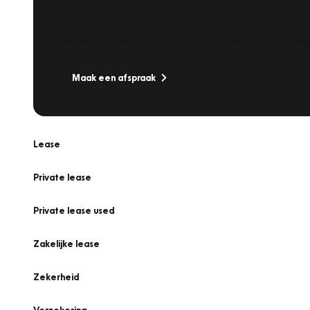
Werkplaatsafspraak
Is uw auto toe aan Onderhoud, Bandenwissel of een Va
Maak een afspraak
Lease
Private lease
Private lease used
Zakelijke lease
Zekerheid