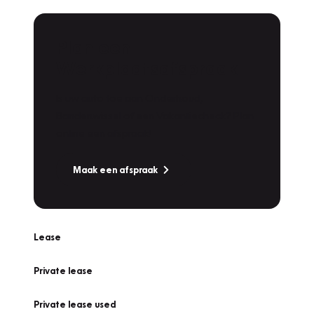
Plan een
Werkplaatsafspraak
Is uw auto toe aan Onderhoud,
Bandenwissel of een Vakantiecheck? Plan
online een afspraak!
Maak een afspraak
Lease
Private lease
Private lease used