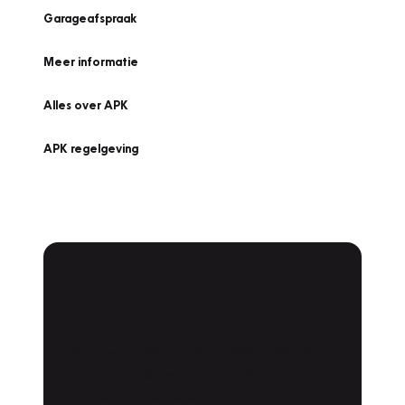
Garageafspraak
Meer informatie
Alles over APK
APK regelgeving
APK Keuring bij
Vakgarage!
Is het weer tijd voor de jaarlijkse APK? Ga
snel naar Vakgarage bij u in de buurt, en ga
zonder zorgen de weg op!