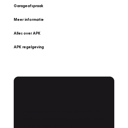
Garageafspraak
Meer informatie
Alles over APK
APK regelgeving
APK Keuring bij
Vakgarage!
Is het weer tijd voor de jaarlijkse APK? Ga
snel naar Vakgarage bij u in de buurt, en ga
zonder zorgen de weg op!