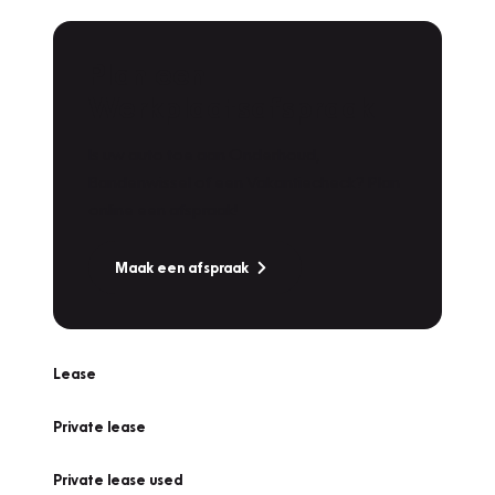
Plan een
Werkplaatsafspraak
Is uw auto toe aan Onderhoud,
Bandenwissel of een Vakantiecheck? Plan
online een afspraak!
Maak een afspraak
Lease
Private lease
Private lease used