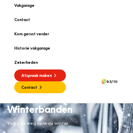
Vakgarage
Contact
Kom gerust verder
Historie vakgarage
Zekerheden
Afspraak maken
9.3/10
Contact
Winterbanden
Banden
Veilig de weg op in de winter