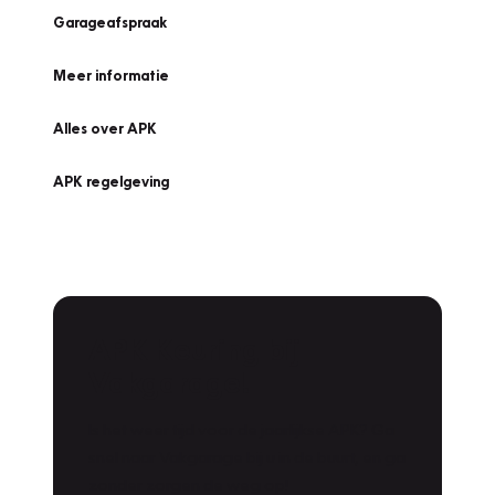
Garageafspraak
Meer informatie
Alles over APK
APK regelgeving
APK Keuring bij
Vakgarage!
Is het weer tijd voor de jaarlijkse APK? Ga
snel naar Vakgarage bij u in de buurt, en ga
zonder zorgen de weg op!