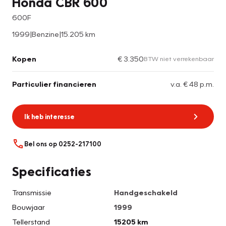
Honda CBR 600
600F
1999
|
Benzine
|
15.205 km
Kopen
€ 3.350
BTW niet verrekenbaar
Particulier financieren
v.a. € 48 p.m.
Ik heb interesse
Bel ons op 0252-217100
Specificaties
Transmissie
Handgeschakeld
Bouwjaar
1999
Tellerstand
15205 km