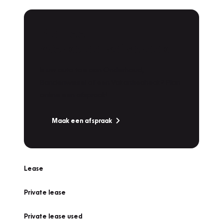
Plan een
Werkplaatsafspraak
Is uw auto toe aan Onderhoud,
Bandenwissel of een Vakantiecheck? Plan
online een afspraak!
Maak een afspraak
Lease
Private lease
Private lease used