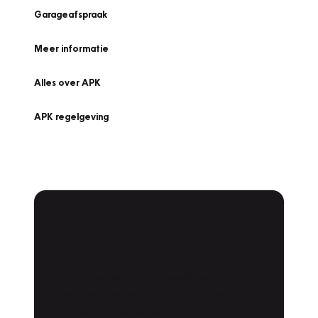
Garageafspraak
Meer informatie
Alles over APK
APK regelgeving
APK Keuring bij
Vakgarage!
Is het weer tijd voor de jaarlijkse APK? Ga
snel naar Vakgarage bij u in de buurt, en ga
zonder zorgen de weg op!