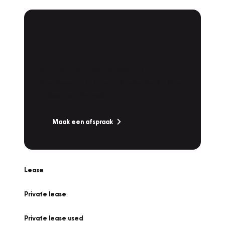
Plan een
Werkplaatsafspraak
Is uw auto toe aan Onderhoud,
Bandenwissel of een Vakantiecheck? Plan
online een afspraak!
Maak een afspraak
Lease
Private lease
Private lease used