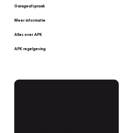
Garageafspraak
Meer informatie
Alles over APK
APK regelgeving
APK Keuring bij
Vakgarage!
Is het weer tijd voor de jaarlijkse APK? Ga
snel naar Vakgarage bij u in de buurt, en ga
zonder zorgen de weg op!