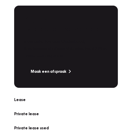
Plan een
Werkplaatsafspraak
Is uw auto toe aan Onderhoud,
Bandenwissel of een Vakantiecheck? Plan
online een afspraak!
Maak een afspraak
Lease
Private lease
Private lease used